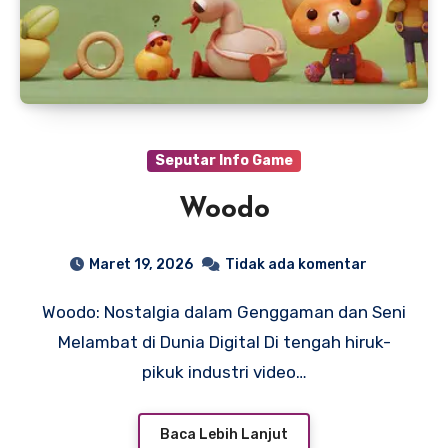
Seputar Info Game
Woodo
Maret 19, 2026
Tidak ada komentar
Woodo: Nostalgia dalam Genggaman dan Seni
Melambat di Dunia Digital Di tengah hiruk-
pikuk industri video…
Baca Lebih Lanjut