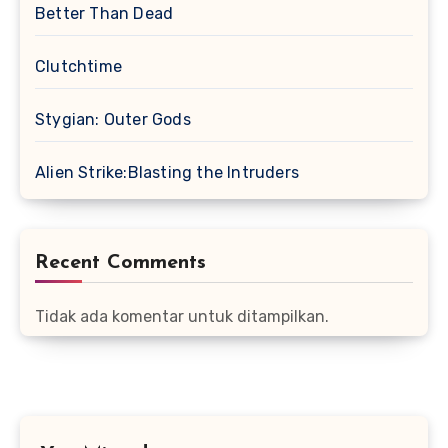
Better Than Dead
Clutchtime
Stygian: Outer Gods
Alien Strike:Blasting the Intruders
Recent Comments
Tidak ada komentar untuk ditampilkan.