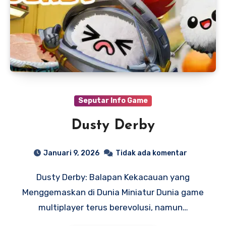
Seputar Info Game
Dusty Derby
Januari 9, 2026
Tidak ada komentar
Dusty Derby: Balapan Kekacauan yang
Menggemaskan di Dunia Miniatur Dunia game
multiplayer terus berevolusi, namun…