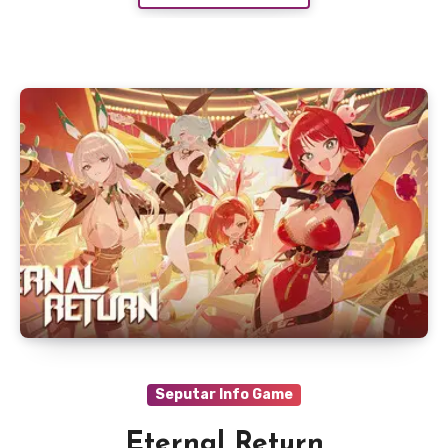
Seputar Info Game
Eternal Return