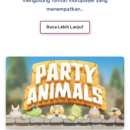
mengusung format multiplayer yang
menempatkan…
Baca Lebih Lanjut