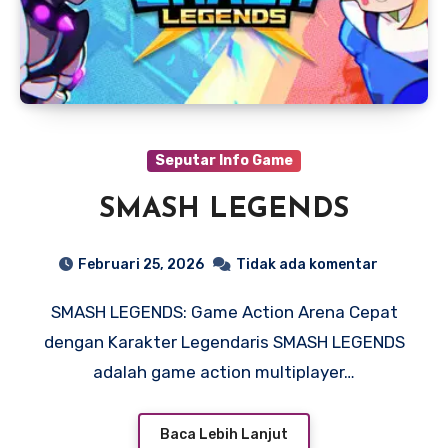
Seputar Info Game
SMASH LEGENDS
Februari 25, 2026
Tidak ada komentar
SMASH LEGENDS: Game Action Arena Cepat
dengan Karakter Legendaris SMASH LEGENDS
adalah game action multiplayer…
Baca Lebih Lanjut