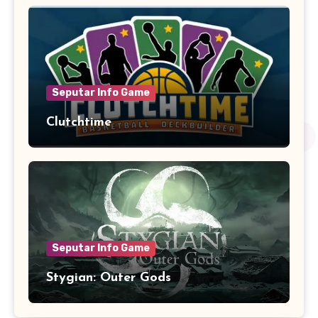
Seputar Info Game
Clutchtime
Seputar Info Game
Stygian: Outer Gods