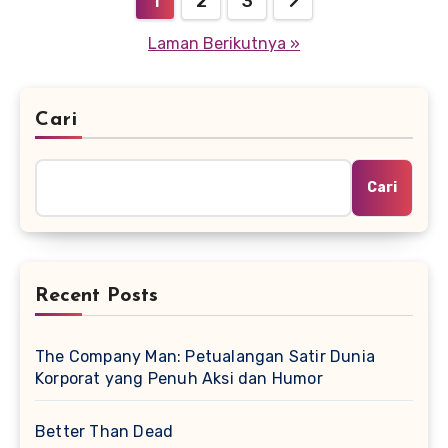
1
2
3
pos
Laman Berikutnya »
Cari
Cari
Recent Posts
The Company Man: Petualangan Satir Dunia
Korporat yang Penuh Aksi dan Humor
Better Than Dead