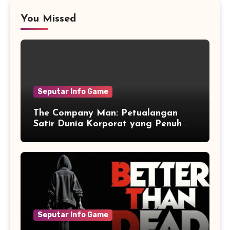
You Missed
Seputar Info Game
The Company Man: Petualangan
Satir Dunia Korporat yang Penuh
Aksi dan Humor
Seputar Info Game