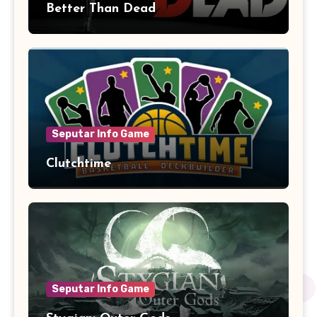
Better Than Dead
Seputar Info Game
Clutchtime
Seputar Info Game