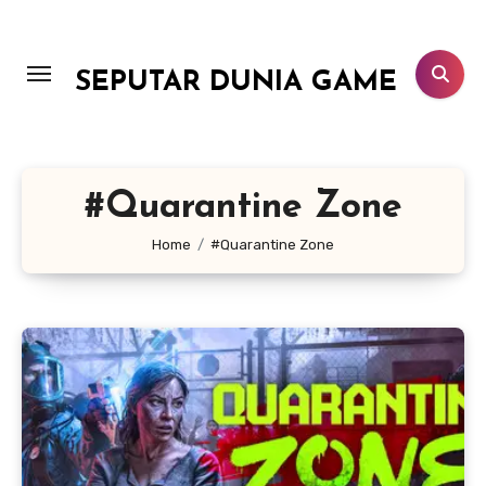
Lewati
ke
konten
SEPUTAR DUNIA GAME
#Quarantine Zone
Home
#Quarantine Zone