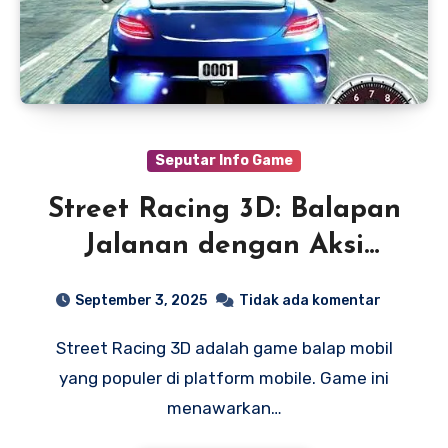
Seputar Info Game
Street Racing 3D: Balapan
Jalanan dengan Aksi
Penuh Adrenalin
September 3, 2025
Tidak ada komentar
Street Racing 3D adalah game balap mobil
yang populer di platform mobile. Game ini
menawarkan…