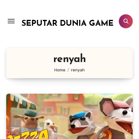
Lewati
ke
konten
SEPUTAR DUNIA GAME
renyah
Home
renyah