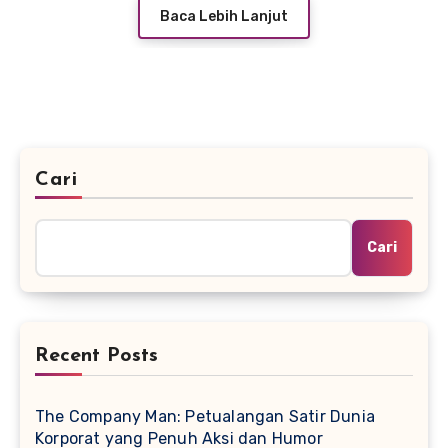
Baca Lebih Lanjut
Cari
Cari
Recent Posts
The Company Man: Petualangan Satir Dunia
Korporat yang Penuh Aksi dan Humor