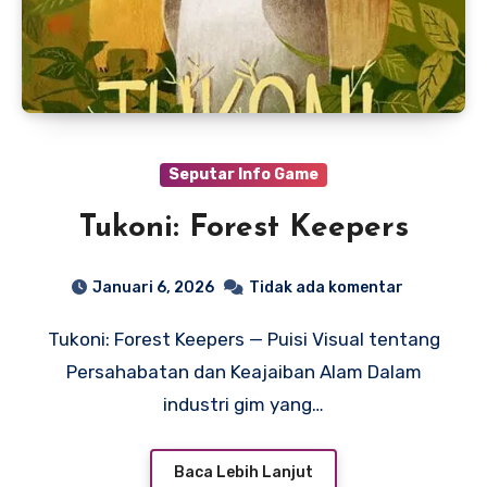
Seputar Info Game
Tukoni: Forest Keepers
Januari 6, 2026
Tidak ada komentar
Tukoni: Forest Keepers — Puisi Visual tentang
Persahabatan dan Keajaiban Alam Dalam
industri gim yang…
Baca Lebih Lanjut