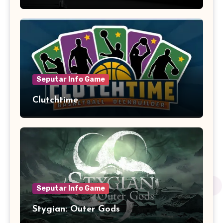
Seputar Info Game
Clutchtime
Seputar Info Game
Stygian: Outer Gods