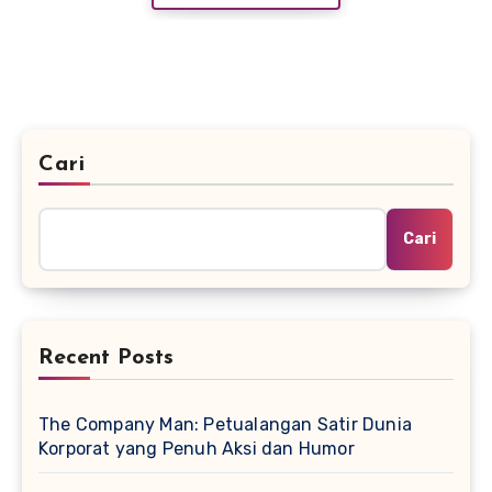
Cari
Cari
Recent Posts
The Company Man: Petualangan Satir Dunia
Korporat yang Penuh Aksi dan Humor