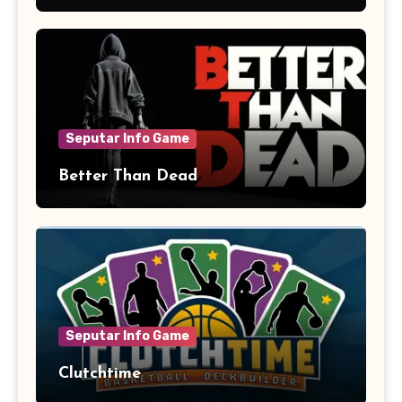
Seputar Info Game
Better Than Dead
Seputar Info Game
Clutchtime