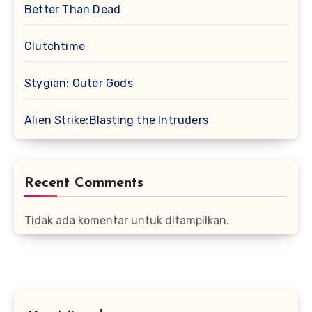
Better Than Dead
Clutchtime
Stygian: Outer Gods
Alien Strike:Blasting the Intruders
Recent Comments
Tidak ada komentar untuk ditampilkan.