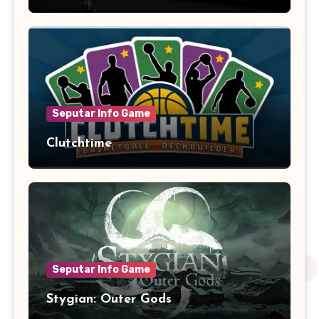
Seputar Info Game
Clutchtime
Seputar Info Game
Stygian: Outer Gods