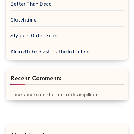
Better Than Dead
Clutchtime
Stygian: Outer Gods
Alien Strike:Blasting the Intruders
Recent Comments
Tidak ada komentar untuk ditampilkan.