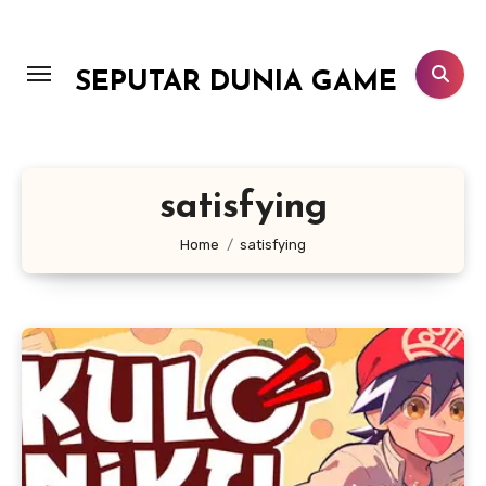
Lewati
ke
konten
SEPUTAR DUNIA GAME
satisfying
Home
satisfying