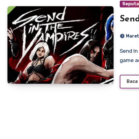
Seputa
Send
Maret
Send In The Vampires Demo adalah versi percobaan dari
game a
Baca 