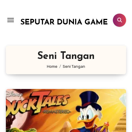
Lewati
ke
konten
SEPUTAR DUNIA GAME
Seni Tangan
Home
Seni Tangan