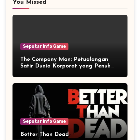
You Missed
Seputar Info Game
The Company Man: Petualangan
Satir Dunia Korporat yang Penuh
Aksi dan Humor
Seputar Info Game
Better Than Dead