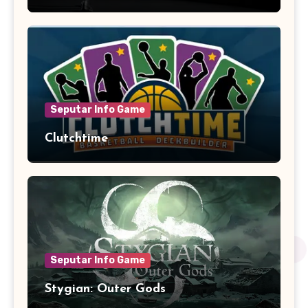
Seputar Info Game
Clutchtime
Seputar Info Game
Stygian: Outer Gods