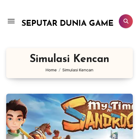
Lewati
ke
konten
SEPUTAR DUNIA GAME
Simulasi Kencan
Home
Simulasi Kencan