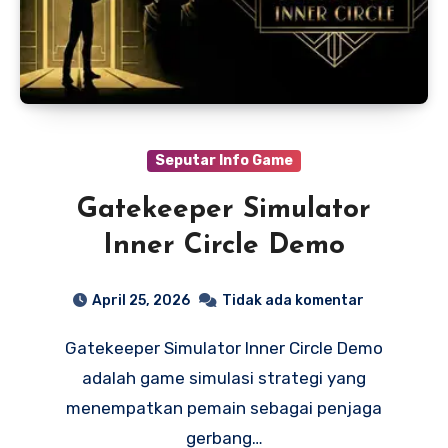
Seputar Info Game
Gatekeeper Simulator
Inner Circle Demo
April 25, 2026
Tidak ada komentar
Gatekeeper Simulator Inner Circle Demo
adalah game simulasi strategi yang
menempatkan pemain sebagai penjaga
gerbang…