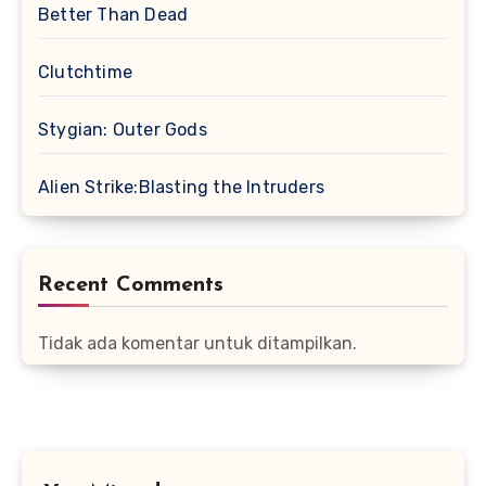
Better Than Dead
Clutchtime
Stygian: Outer Gods
Alien Strike:Blasting the Intruders
Recent Comments
Tidak ada komentar untuk ditampilkan.