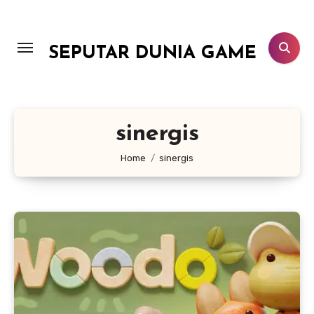
Lewati
ke
konten
SEPUTAR DUNIA GAME
sinergis
Home
sinergis