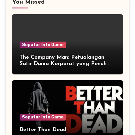
You Missed
Seputar Info Game
The Company Man: Petualangan
Satir Dunia Korporat yang Penuh
Aksi dan Humor
Seputar Info Game
Better Than Dead