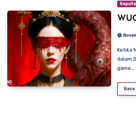
Seputa
WUC
Novem
Ketika Mitos, Kegelapan, dan Keanggunan Bertabrakan
dalam S
game…
Baca 