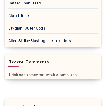
Better Than Dead
Clutchtime
Stygian: Outer Gods
Alien Strike:Blasting the Intruders
Recent Comments
Tidak ada komentar untuk ditampilkan.