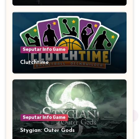
Seputar Info Game
Clutchtime
Seputar Info Game
Stygian: Outer Gods