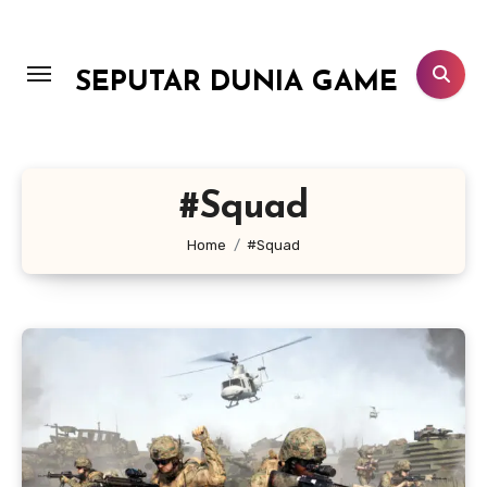
Lewati
ke
konten
SEPUTAR DUNIA GAME
#Squad
Home
#Squad