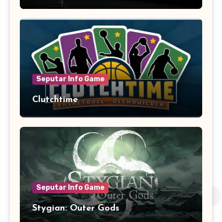
Seputar Info Game
Clutchtime
Seputar Info Game
Stygian: Outer Gods