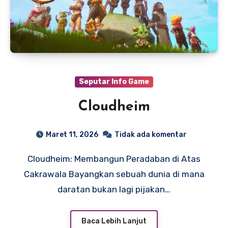
Seputar Info Game
Cloudheim
Maret 11, 2026
Tidak ada komentar
Cloudheim: Membangun Peradaban di Atas
Cakrawala Bayangkan sebuah dunia di mana
daratan bukan lagi pijakan…
Baca Lebih Lanjut