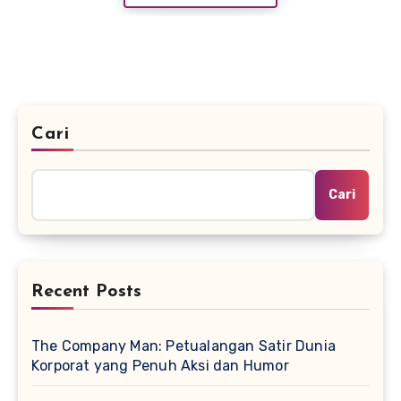
Cari
Cari
Recent Posts
The Company Man: Petualangan Satir Dunia
Korporat yang Penuh Aksi dan Humor