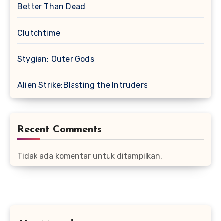
Better Than Dead
Clutchtime
Stygian: Outer Gods
Alien Strike:Blasting the Intruders
Recent Comments
Tidak ada komentar untuk ditampilkan.