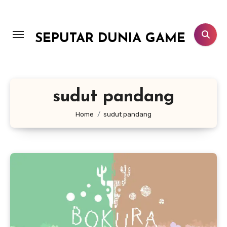
Lewati
ke
konten
SEPUTAR DUNIA GAME
sudut pandang
Home
sudut pandang