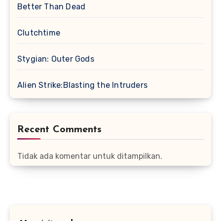
Better Than Dead
Clutchtime
Stygian: Outer Gods
Alien Strike:Blasting the Intruders
Recent Comments
Tidak ada komentar untuk ditampilkan.