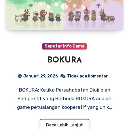
Seputar Info Game
BOKURA
Januari 29, 2026
Tidak ada komentar
BOKURA: Ketika Persahabatan Diuji oleh
Perspektif yang Berbeda BOKURA adalah
game petualangan kooperatif yang unik…
Baca Lebih Lanjut