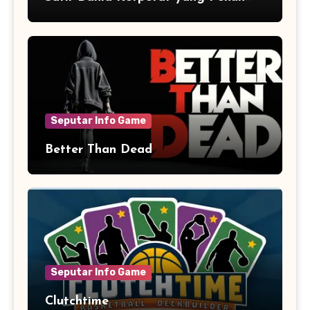
Aksi dan Humor
Seputar Info Game
Better Than Dead
Seputar Info Game
Clutchtime