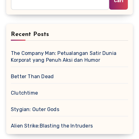
Cari
Recent Posts
The Company Man: Petualangan Satir Dunia
Korporat yang Penuh Aksi dan Humor
Better Than Dead
Clutchtime
Stygian: Outer Gods
Alien Strike:Blasting the Intruders