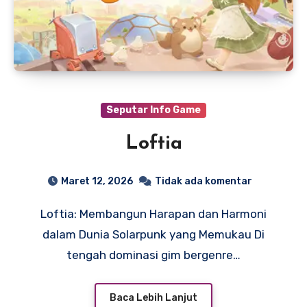
Seputar Info Game
Loftia
Maret 12, 2026
Tidak ada komentar
Loftia: Membangun Harapan dan Harmoni
dalam Dunia Solarpunk yang Memukau Di
tengah dominasi gim bergenre…
Baca Lebih Lanjut