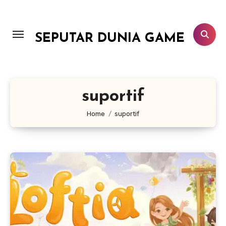
Lewati
ke
konten
SEPUTAR DUNIA GAME
suportif
Home
suportif