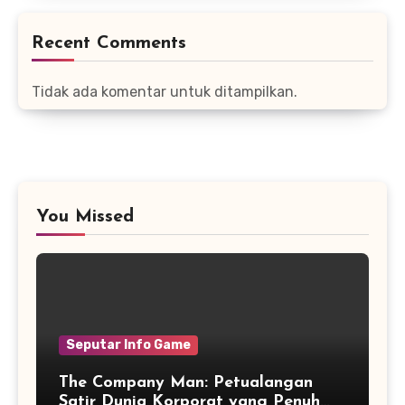
Recent Comments
Tidak ada komentar untuk ditampilkan.
You Missed
Seputar Info Game
The Company Man: Petualangan
Satir Dunia Korporat yang Penuh