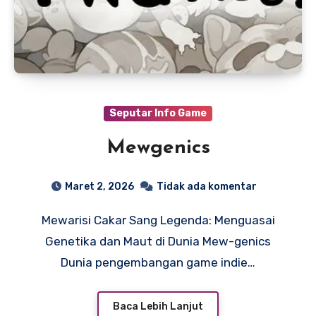
Seputar Info Game
Mewgenics
Maret 2, 2026
Tidak ada komentar
Mewarisi Cakar Sang Legenda: Menguasai
Genetika dan Maut di Dunia Mew-genics
Dunia pengembangan game indie…
Baca Lebih Lanjut