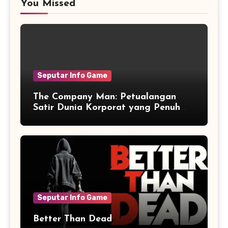
You Missed
Seputar Info Game
The Company Man: Petualangan
Satir Dunia Korporat yang Penuh
Aksi dan Humor
Seputar Info Game
Better Than Dead