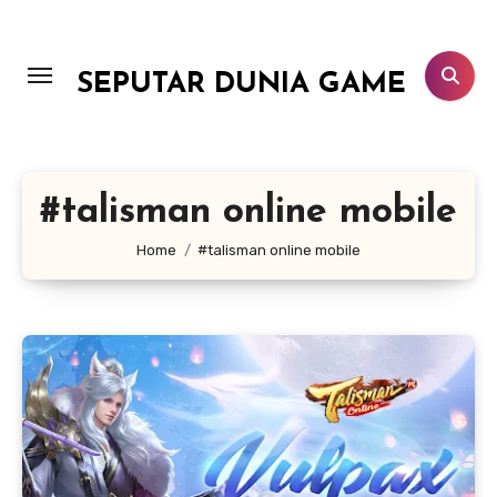
Lewati
ke
konten
SEPUTAR DUNIA GAME
#talisman online mobile
Home
#talisman online mobile