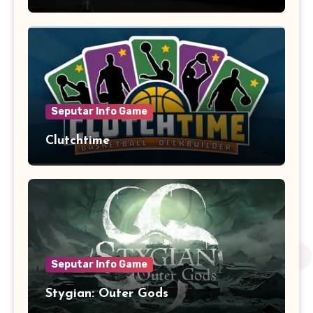
Seputar Info Game
Clutchtime
Seputar Info Game
Stygian: Outer Gods