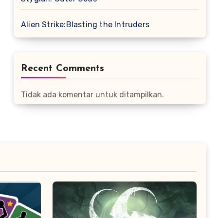
Alien Strike:Blasting the Intruders
Recent Comments
Tidak ada komentar untuk ditampilkan.