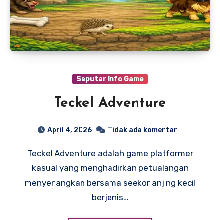
Seputar Info Game
Teckel Adventure
April 4, 2026
Tidak ada komentar
Teckel Adventure adalah game platformer
kasual yang menghadirkan petualangan
menyenangkan bersama seekor anjing kecil
berjenis…