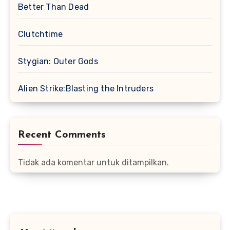
Better Than Dead
Clutchtime
Stygian: Outer Gods
Alien Strike:Blasting the Intruders
Recent Comments
Tidak ada komentar untuk ditampilkan.