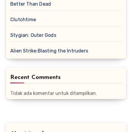
Better Than Dead
Clutchtime
Stygian: Outer Gods
Alien Strike:Blasting the Intruders
Recent Comments
Tidak ada komentar untuk ditampilkan.