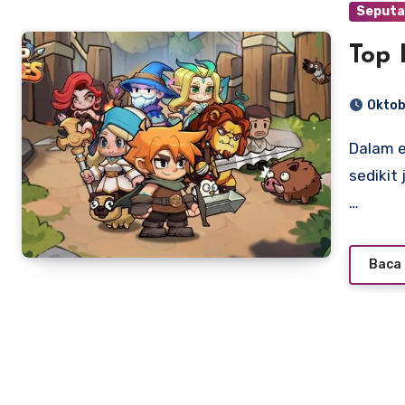
Seputa
Top 
Oktob
Dalam era game mobile yang semakin kompetitif, hanya
sediki
…
Baca 