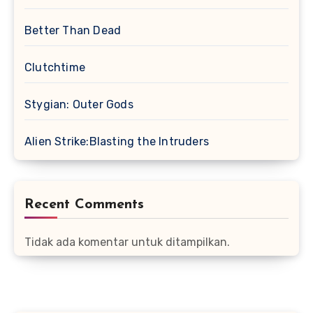
Better Than Dead
Clutchtime
Stygian: Outer Gods
Alien Strike:Blasting the Intruders
Recent Comments
Tidak ada komentar untuk ditampilkan.