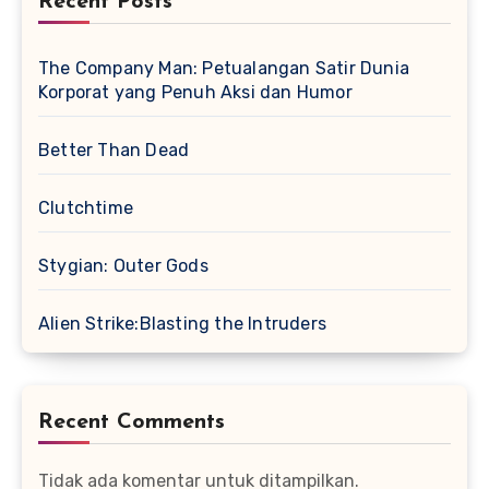
Recent Posts
The Company Man: Petualangan Satir Dunia
Korporat yang Penuh Aksi dan Humor
Better Than Dead
Clutchtime
Stygian: Outer Gods
Alien Strike:Blasting the Intruders
Recent Comments
Tidak ada komentar untuk ditampilkan.