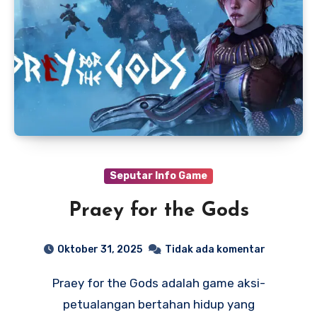
Seputar Info Game
Praey for the Gods
Oktober 31, 2025
Tidak ada komentar
Praey for the Gods adalah game aksi-
petualangan bertahan hidup yang