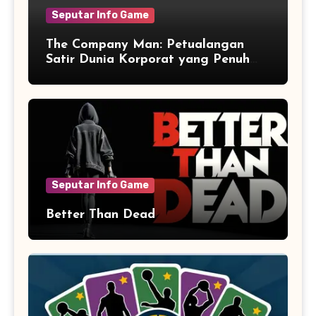
Seputar Info Game
The Company Man: Petualangan
Satir Dunia Korporat yang Penuh
Aksi dan Humor
Seputar Info Game
Better Than Dead