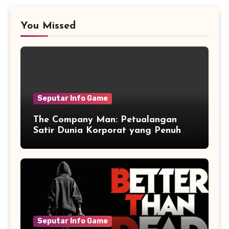
You Missed
Seputar Info Game
The Company Man: Petualangan
Satir Dunia Korporat yang Penuh
Aksi dan Humor
Seputar Info Game