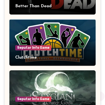
Better Than Dead
Seputar Info Game
Clutchtime
Seputar Info Game