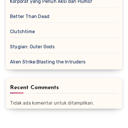
Korporat yang Penuh Aksi dan Humor
Better Than Dead
Clutchtime
Stygian: Outer Gods
Alien Strike:Blasting the Intruders
Recent Comments
Tidak ada komentar untuk ditampilkan.