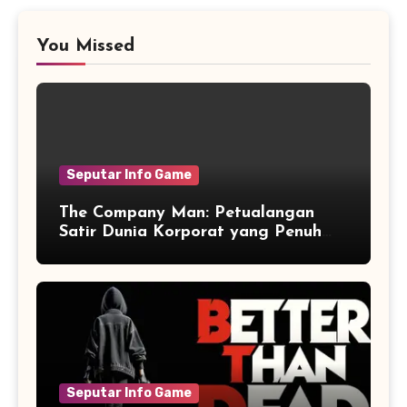
You Missed
Seputar Info Game
The Company Man: Petualangan
Satir Dunia Korporat yang Penuh
Aksi dan Humor
Seputar Info Game