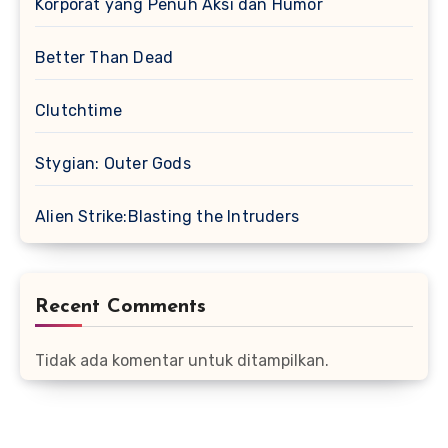
Korporat yang Penuh Aksi dan Humor
Better Than Dead
Clutchtime
Stygian: Outer Gods
Alien Strike:Blasting the Intruders
Recent Comments
Tidak ada komentar untuk ditampilkan.