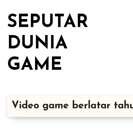
Lewati
ke
SEPUTAR
konten
DUNIA
GAME
Video game berlatar tah