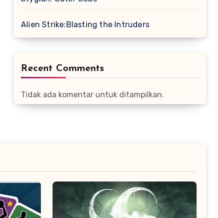
Alien Strike:Blasting the Intruders
Recent Comments
Tidak ada komentar untuk ditampilkan.