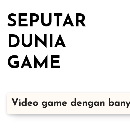
Lewati
ke
SEPUTAR
konten
DUNIA
GAME
Video game dengan bany