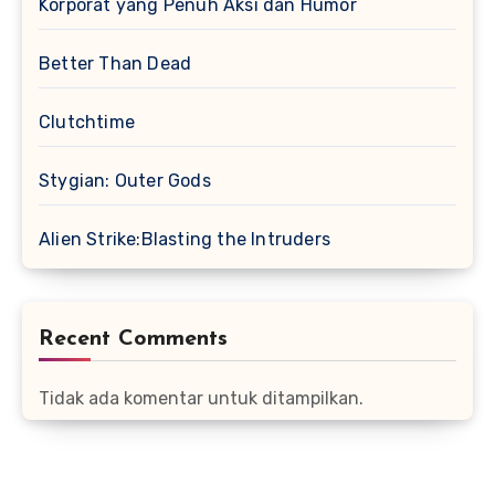
Korporat yang Penuh Aksi dan Humor
Better Than Dead
Clutchtime
Stygian: Outer Gods
Alien Strike:Blasting the Intruders
Recent Comments
Tidak ada komentar untuk ditampilkan.