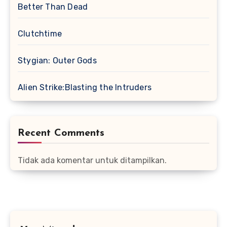
Better Than Dead
Clutchtime
Stygian: Outer Gods
Alien Strike:Blasting the Intruders
Recent Comments
Tidak ada komentar untuk ditampilkan.