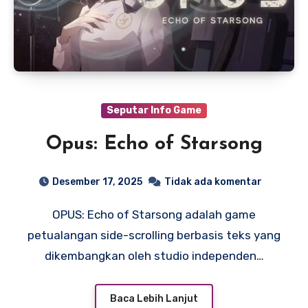
Seputar Info Game
Opus: Echo of Starsong
Desember 17, 2025
Tidak ada komentar
OPUS: Echo of Starsong adalah game
petualangan side-scrolling berbasis teks yang
dikembangkan oleh studio independen…
Baca Lebih Lanjut