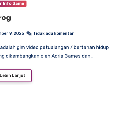
r Info Game
rog
ber 9, 2025
Tidak ada komentar
ng dikembangkan oleh Adria Games dan…
Lebih Lanjut