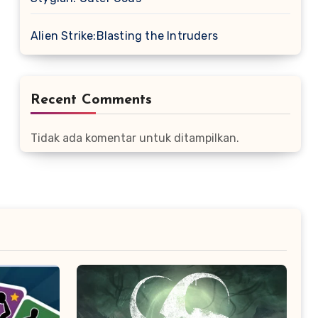
Alien Strike:Blasting the Intruders
Recent Comments
Tidak ada komentar untuk ditampilkan.