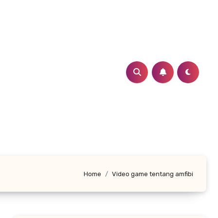
Home
Video game tentang amfibi