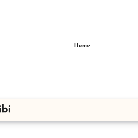
Home
bi