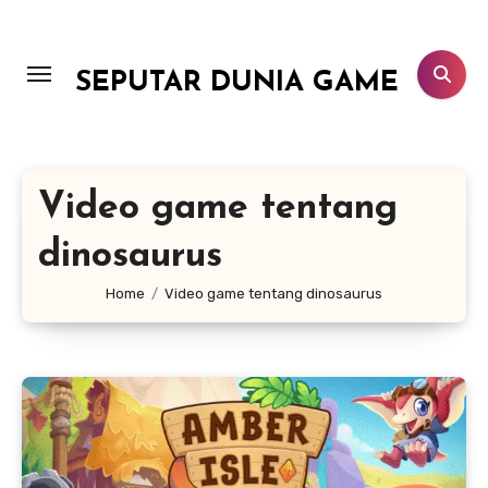
Lewati
ke
konten
SEPUTAR DUNIA GAME
Video game tentang
dinosaurus
Home
Video game tentang dinosaurus