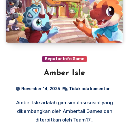
Seputar Info Game
Amber Isle
November 14, 2025
Tidak ada komentar
Amber Isle adalah gim simulasi sosial yang
dikembangkan oleh Ambertail Games dan
diterbitkan oleh Team17…