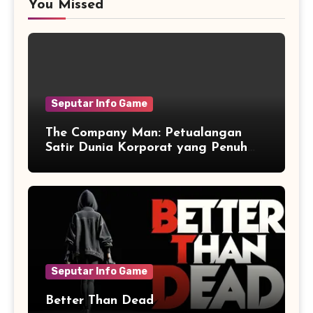
You Missed
Seputar Info Game
The Company Man: Petualangan
Satir Dunia Korporat yang Penuh
Aksi dan Humor
Seputar Info Game
Better Than Dead