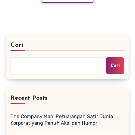
Cari
Cari
Recent Posts
The Company Man: Petualangan Satir Dunia
Korporat yang Penuh Aksi dan Humor