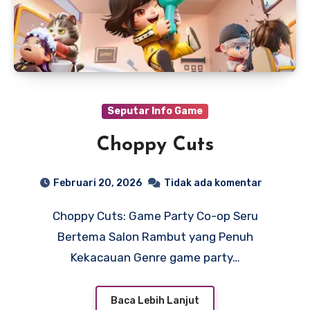
Seputar Info Game
Choppy Cuts
Februari 20, 2026
Tidak ada komentar
Choppy Cuts: Game Party Co-op Seru
Bertema Salon Rambut yang Penuh
Kekacauan Genre game party…
Baca Lebih Lanjut