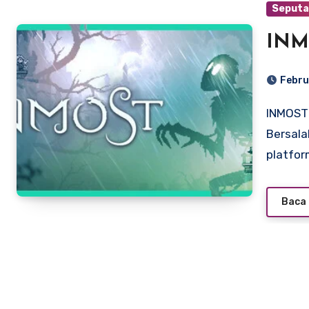
Seputa
INM
Febru
INMOST – Perjalanan Kelam tentang Kehilangan, Rasa
Bersala
platfo
Baca 