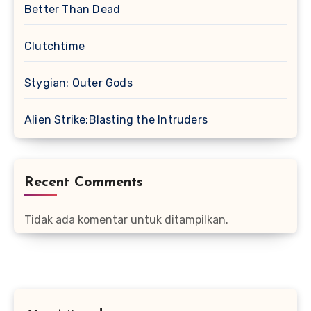
Better Than Dead
Clutchtime
Stygian: Outer Gods
Alien Strike:Blasting the Intruders
Recent Comments
Tidak ada komentar untuk ditampilkan.