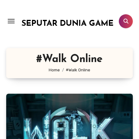
Lewati
ke
konten
SEPUTAR DUNIA GAME
#Walk Online
Home
#Walk Online