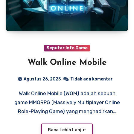
Seputar Info Game
Walk Online Mobile
Agustus 26, 2025
Tidak ada komentar
Walk Online Mobile (WOM) adalah sebuah
game MMORPG (Massively Multiplayer Online
Role-Playing Game) yang menghadirkan…
Baca Lebih Lanjut