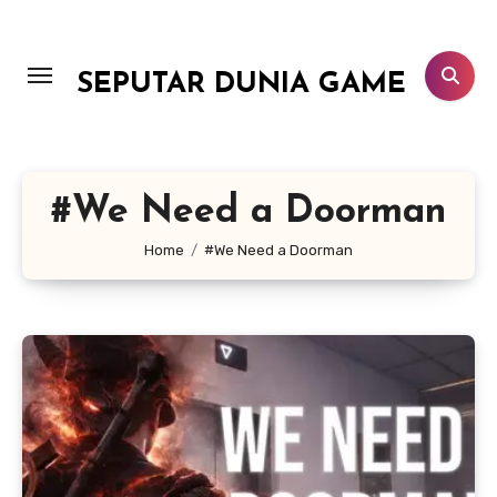
Lewati
ke
konten
SEPUTAR DUNIA GAME
#We Need a Doorman
Home
#We Need a Doorman