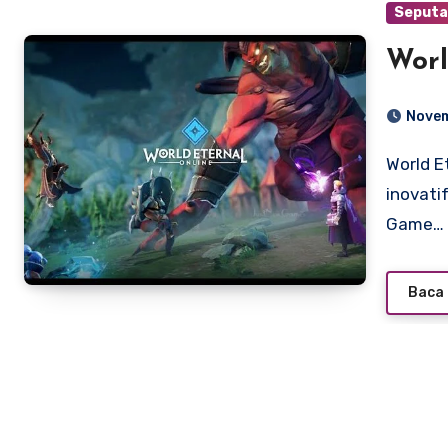
Seputa
Worl
Novem
World Eternal Online (WEO) adalah MMORPG sandbox
inovati
Game…
Baca 