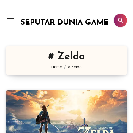
Lewati
ke
konten
SEPUTAR DUNIA GAME
# Zelda
Home
# Zelda