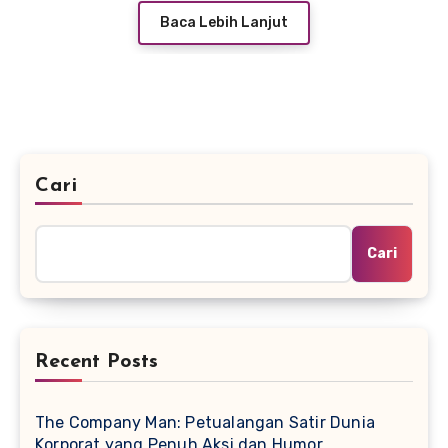
Baca Lebih Lanjut
Cari
Cari
Recent Posts
The Company Man: Petualangan Satir Dunia
Korporat yang Penuh Aksi dan Humor