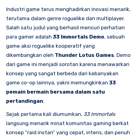
Industri game terus menghadirkan inovasi menarik,
terutama dalam genre roguelike dan multiplayer.
Salah satu judul yang berhasil mencuri perhatian
para gamer adalah
33 Immortals Demo
, sebuah
game aksi roguelike kooperatif yang
dikembangkan oleh
Thunder Lotus Games
. Demo
dari game ini menjadi sorotan karena menawarkan
konsep yang sangat berbeda dari kebanyakan
game co-op lainnya, yakni memungkinkan
33
pemain bermain bersama dalam satu
pertandingan
.
Sejak pertama kali diumumkan,
33 Immortals
langsung menarik minat komunitas gaming berkat
konsep “raid instan” yang cepat, intens, dan penuh