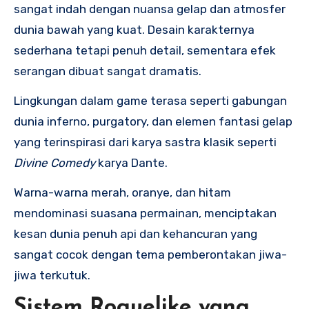
sangat indah dengan nuansa gelap dan atmosfer
dunia bawah yang kuat. Desain karakternya
sederhana tetapi penuh detail, sementara efek
serangan dibuat sangat dramatis.
Lingkungan dalam game terasa seperti gabungan
dunia inferno, purgatory, dan elemen fantasi gelap
yang terinspirasi dari karya sastra klasik seperti
Divine Comedy
karya Dante.
Warna-warna merah, oranye, dan hitam
mendominasi suasana permainan, menciptakan
kesan dunia penuh api dan kehancuran yang
sangat cocok dengan tema pemberontakan jiwa-
jiwa terkutuk.
Sistem Roguelike yang