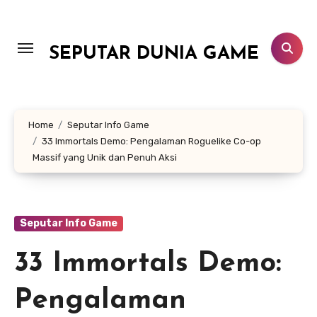
Lewati
ke
konten
SEPUTAR DUNIA GAME
Home
Seputar Info Game
33 Immortals Demo: Pengalaman Roguelike Co-op
Massif yang Unik dan Penuh Aksi
Seputar Info Game
33 Immortals Demo:
Pengalaman