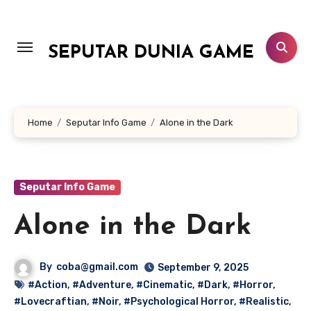
Lewati
ke
konten
SEPUTAR DUNIA GAME
Home
Seputar Info Game
Alone in the Dark
Seputar Info Game
Alone in the Dark
By
coba@gmail.com
September 9, 2025
#Action
,
#Adventure
,
#Cinematic
,
#Dark
,
#Horror
,
#Lovecraftian
,
#Noir
,
#Psychological Horror
,
#Realistic
,