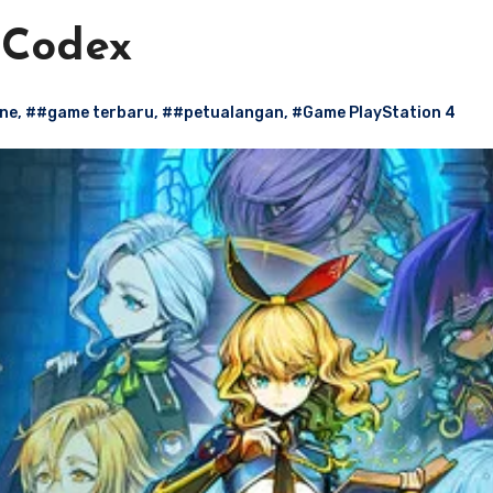
 Codex
ne
,
##game terbaru
,
##petualangan
,
#Game PlayStation 4