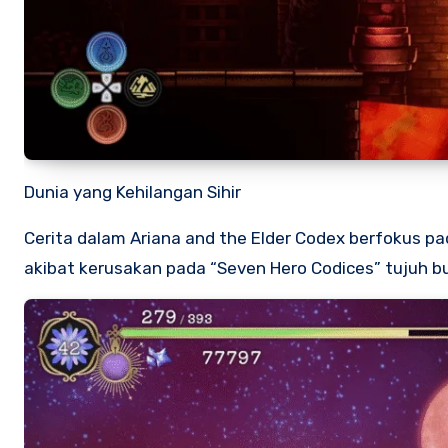
Dunia yang Kehilangan Sihir
Cerita dalam Ariana and the Elder Codex berfokus pada
akibat kerusakan pada “Seven Hero Codices” tujuh b