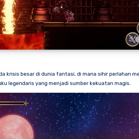
 krisis besar di dunia fantasi, di mana sihir perlahan m
uku legendaris yang menjadi sumber kekuatan magis.