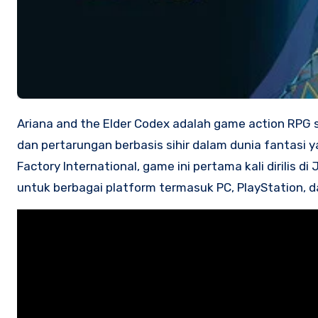
Ariana and the Elder Codex adalah game action RPG side-scrolling yang menggabungkan elemen platforming, eksplorasi,
dan pertarungan berbasis sihir dalam dunia fantasi 
Factory International, game ini pertama kali dirilis
untuk berbagai platform termasuk PC, PlayStation, d