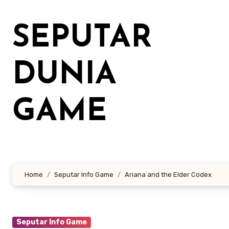
Lewati
ke
SEPUTAR
konten
DUNIA
GAME
Home
Seputar Info Game
Ariana and the Elder Codex
Seputar Info Game