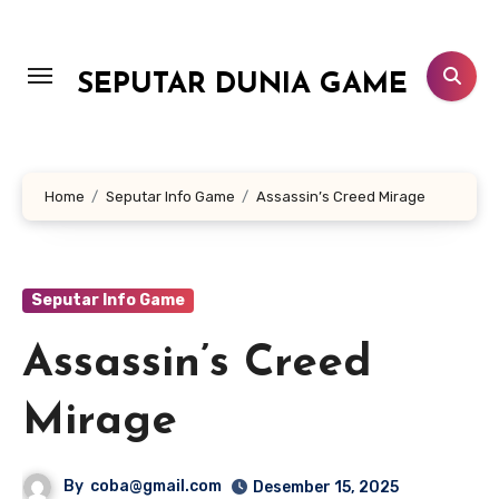
Lewati
ke
konten
SEPUTAR DUNIA GAME
Home
Seputar Info Game
Assassin’s Creed Mirage
Seputar Info Game
Assassin’s Creed
Mirage
By
coba@gmail.com
Desember 15, 2025