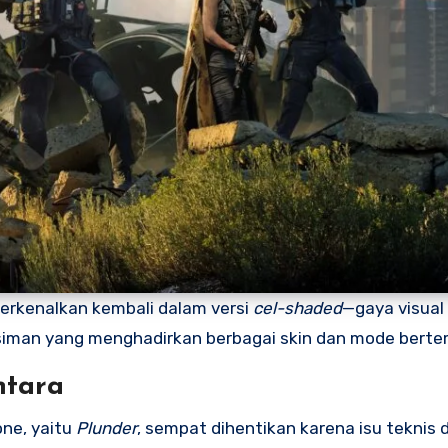
iperkenalkan kembali dalam versi
cel-shaded
—gaya visual 
usiman yang menghadirkan berbagai skin dan mode berte
ntara
one, yaitu
Plunder
, sempat dihentikan karena isu teknis 