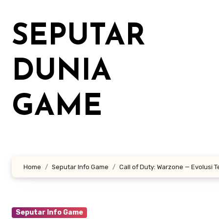
Lewati
ke
SEPUTAR
konten
DUNIA
GAME
Home
Seputar Info Game
Call of Duty: Warzone — Evolusi T
Seputar Info Game