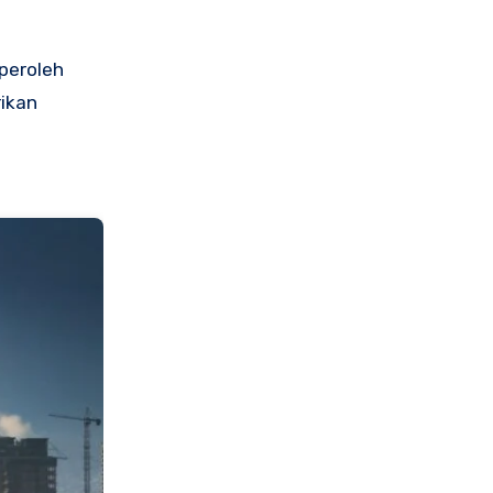
mperoleh
rikan