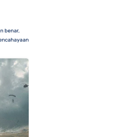
n benar,
 pencahayaan