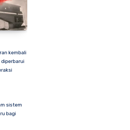
ran kembali
 diperbarui
eraksi
lam sistem
ru bagi