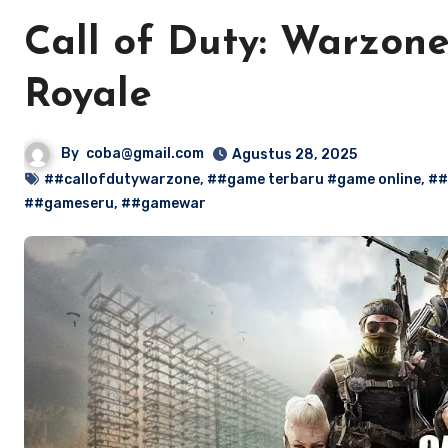
Call of Duty: Warzone
Royale
By
coba@gmail.com
Agustus 28, 2025
##callofdutywarzone
,
##game terbaru #game online
,
##
##gameseru
,
##gamewar